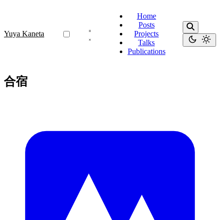
Home
Posts
Yuya Kaneta
Projects
Talks
Publications
合宿