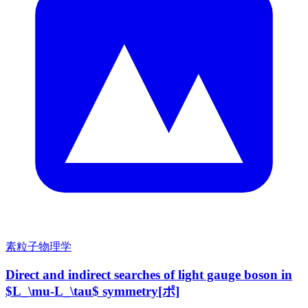
素粒子物理学
Direct and indirect searches of light gauge boson in
$L_\mu-L_\tau$ symmetry[ポ]