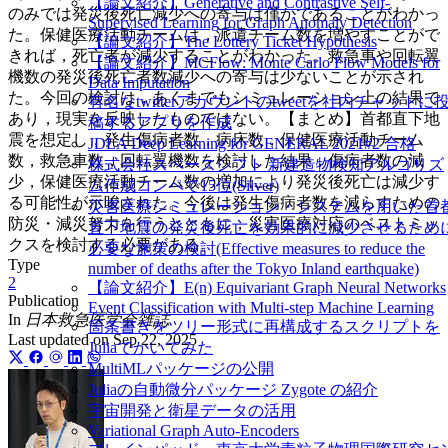
【論文紹介】Generative and Contrastive Self-
のみでは発災後死亡減少への寄与は僅かであることがわかっ
Supervised Learning for Graph Anomaly Detection
た。保健医療活動チームは，派遣チーム数を増やすことがで
【論文紹介】The Lottery Ticket Hypothesis
きれば，死亡者が減少することがわかった。救急車や回転翼
【論文紹介】MCFlow: Monte Carlo Flow Models for
機数の発災後死亡者数減少への寄与は少ないことが示され
Data Imputation
た。今回の検討は，あくまでもシミュレーション上の結果で
有名なtwitterアカウントのtweetを社内チャットに
あり，現実を反映したものではない。【まとめ】首都直下地
稿するアプリを作成
震を想定し，発生傷病者数，病床数，保健医療活動チーム
JDLA Deep Learning for GENERAL 2021#2 合格
数，救急車数，回転翼機数を検討した結果，傷病者数の減
株式会社スペースシフト 新建造物検知アルゴリズ
少，保健医療活動チーム数の増加により発災後死亡は減少す
ム作成コンペで15位(Silver)
る可能性が示唆された。今後は発生傷病者数を減らすための
災害医療シミュレーション・システムを用いた首
防災・減災努力を行うとともに，災害医療対応のベストミッ
直下地震の発災後死亡を効果的に減少させるため
クスを検討する必要がある。
必要な施策の検討(Effective measures to reduce the
Type
number of deaths after the Tokyo Inland earthquake)
2
【論文紹介】E(n) Equivariant Graph Neural Networks
Publication
Event Classification with Multi-step Machine Learning
In
日本救急医学会雑誌
箇条書きをツリー形式に再構成するスクリプトを
Last updated on
Sep 22, 2025
Juliaでかいてみた
MultiMLパッケージの公開
Juliaの自動微分パッケージ Zygote の紹介
宇宙開発と衛星データの活用
Variational Graph Auto-Encoders