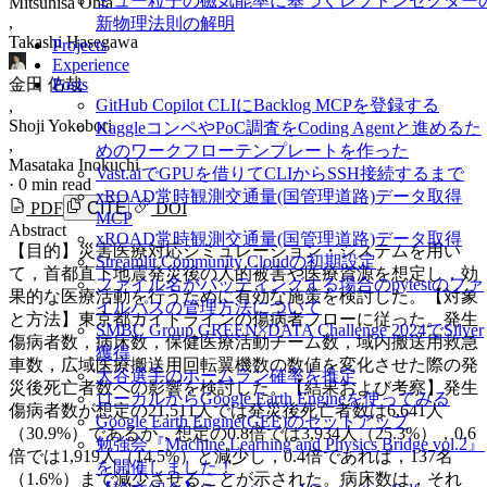
ミュー粒子の磁気能率に基づくレプトンセクター
Mitsuhisa Ohta
,
新物理法則の解明
Takashi Hasegawa
Projects
Experience
金田 佑哉
Posts
GitHub Copilot CLIにBacklog MCPを登録する
,
Shoji Yokobori
KaggleコンペやPoC調査をCoding Agentと進めるた
,
めのワークフローテンプレートを作った
Masataka Inokuchi
Vast.aiでGPUを借りてCLIからSSH接続するまで
·
0 min read
xROAD常時観測交通量(国管理道路)データ取得
PDF
CITE
DOI
MCP
Abstract
xROAD常時観測交通量(国管理道路)データ取得
【目的】災害医療対応シミュレーション・システムを用い
Streamlit Community Cloudの初期設定
て，首都直下地震発災後の人的被害や医療資源を想定し，効
ファイル名がバッティングする場合のpytestのファ
果的な医療活動を行うために有効な施策を検討した。【対象
イルパスの管理方法について
と方法】東京都ガイドラインの傷病者フローに従った。発生
SMBC Group GREEN×DATA Challenge 2024でSilver
傷病者数，病床数，保健医療活動チーム数，域内搬送用救急
獲得
車数，広域医療搬送用回転翼機数の数値を変化させた際の発
大谷選手のホームラン確率を推定
災後死亡者数への影響を検討した。【結果および考察】発生
ローカルからGoogle Earth Engineを使ってみる
傷病者数が想定の21,511人では発災後死亡者数は6,641人
Google Earth Engine(GEE)のセットアップ
（30.9%）であるが，想定の0.8倍では3,934人（25.3%），0.6
勉強会『Machine Learning and Physics Bridge vol.2』
倍では1,919人（14.5%）と減少し，0.4倍であれば，137名
を開催しました！
（1.6%）まで減少させることが示された。病床数は，それ