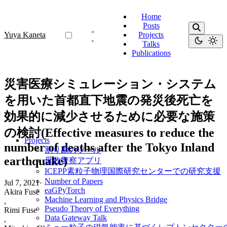
Home
Posts
Yuya Kaneta
Projects
Talks
Publications
災害医療シミュレーション・システム
を用いた首都直下地震の発災後死亡を
効果的に減少させるために必要な施策
の検討(Effective measures to reduce the
Projects
number of deaths after the Tokyo Inland
割り勘のツール
earthquake)
母数警察アプリ
ICEPP素粒子物理国際研究センターでの研究支援
Number of Papers
Jul 7, 2021
·
eaGPyTorch
Akira Fuse
Machine Learning and Physics Bridge
,
Pseudo Theory of Everything
Rimi Fuse
Data Gateway Talk
,