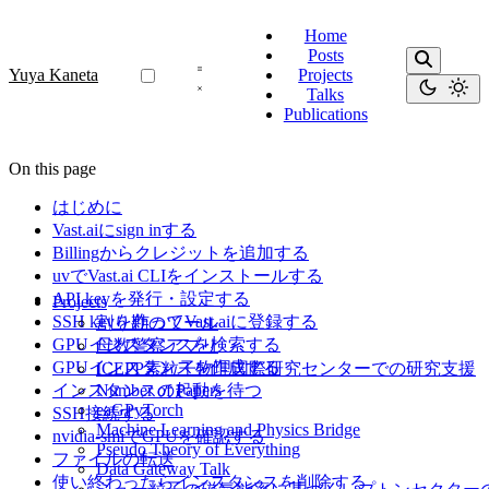
Home
Posts
Yuya Kaneta
Projects
Talks
Publications
On this page
はじめに
Vast.aiにsign inする
Billingからクレジットを追加する
uvでVast.ai CLIをインストールする
API keyを発行・設定する
Projects
SSH keyを作ってVast.aiに登録する
割り勘のツール
GPUインスタンスを検索する
母数警察アプリ
GPUインスタンスを作成する
ICEPP素粒子物理国際研究センターでの研究支援
インスタンスの起動を待つ
Number of Papers
eaGPyTorch
SSH接続する
Machine Learning and Physics Bridge
nvidia-smiでGPUを確認する
Pseudo Theory of Everything
ファイルの転送
Data Gateway Talk
使い終わったらインスタンスを削除する