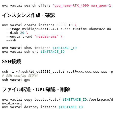
uvx vastai search offers 
'gpu_name=RTX_4090 num_gpus=1 
インスタンス作成・確認
uvx vastai create instance OFFER_ID 
  --image nvidia/cuda:12.4.1-cudnn-runtime-ubuntu22.04 
  --disk 
20
  --onstart-cmd 
"nvidia-smi"
uvx vastai show instance 
$INSTANCE_ID
uvx vastai ssh-url 
$INSTANCE_ID
SSH接続
ssh -i ~/.ssh/id_ed25519_vastai root@xxx.xxx.xxx.xxx -p
# SSH config 設定後
ファイル転送・GPU確認・削除
uvx vastai copy local:./data/ 
$INSTANCE_ID
uvx vastai destroy instance 
$INSTANCE_ID