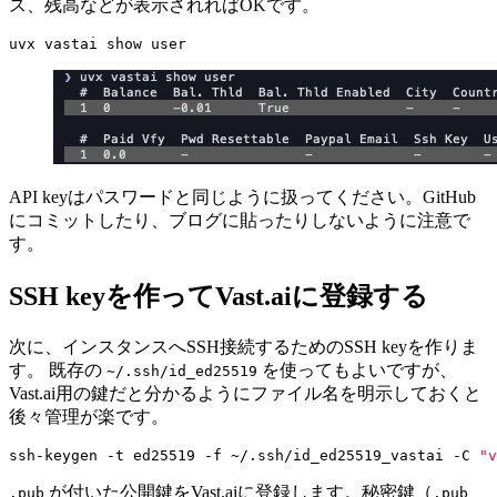
ス、残高などが表示されればOKです。
API keyはパスワードと同じように扱ってください。GitHub
にコミットしたり、ブログに貼ったりしないように注意で
す。
SSH keyを作ってVast.aiに登録する
次に、インスタンスへSSH接続するためのSSH keyを作りま
す。 既存の
を使ってもよいですが、
~/.ssh/id_ed25519
Vast.ai用の鍵だと分かるようにファイル名を明示しておくと
後々管理が楽です。
ssh-keygen -t ed25519 -f ~/.ssh/id_ed25519_vastai -C 
"v
が付いた公開鍵をVast.aiに登録します。秘密鍵（
.pub
.pub