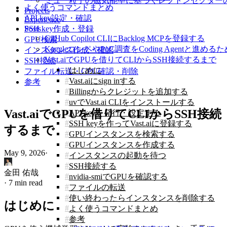
ミュー粒子の磁気能率に基づくレプトンセクタ
よく使うコマンドまとめ
Projects
API key設定・確認
Experience
Posts
SSH key作成・登録
GitHub Copilot CLIにBacklog MCPを登録する
GPU検索
KaggleコンペやPoC調査をCoding Agent
インスタンス作成・確認
Vast.aiでGPUを借りてCLIからSSH接続するまで
SSH接続
はじめに
ファイル転送・GPU確認・削除
Vast.aiにsign inする
参考
Billingからクレジットを追加する
uvでVast.ai CLIをインストールする
Vast.aiでGPUを借りてCLIからSSH接続
API keyを発行・設定する
SSH keyを作ってVast.aiに登録する
するまで
GPUインスタンスを検索する
GPUインスタンスを作成する
May 9, 2026
·
インスタンスの起動を待つ
SSH接続する
金田 佑哉
nvidia-smiでGPUを確認する
·
7 min read
ファイルの転送
使い終わったらインスタンスを削除する
はじめに
よく使うコマンドまとめ
参考