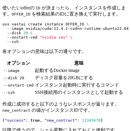
使いたいofferの
が決まったら、インスタンスを作成しま
ID
す。
を検索結果のIDに置き換えて実行します。
OFFER_ID
uvx vastai create instance OFFER_ID 
  --image nvidia/cuda:12.4.1-cudnn-runtime-ubuntu22.04 
  --disk 
20
  --onstart-cmd 
"nvidia-smi"
各オプションの意味は以下の通りです。
オプション
意味
起動するDocker image
--image
ディスク容量を20GBにする
--disk 20
インスタンス起動時に実行するコマンド
--onstart-cmd
SSH接続用のインスタンスとして起動する
--ssh
作成に成功すると以下のようなレスポンスが返ります。
の値がインスタンスIDです。
new_contract
{
"success"
:
true
,
"new_contract"
:
12345678
}
以降で使うので、シェル変数に入れておくと便利です。