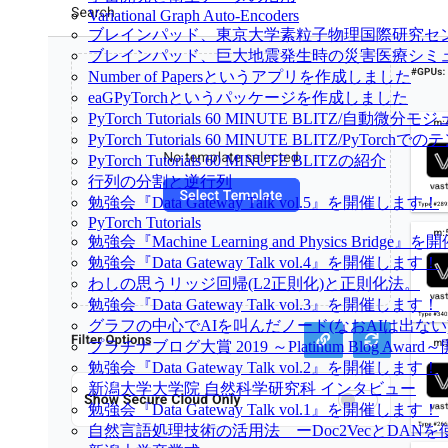
Variational Graph Auto-Encoders
ブレインパッド、東京大学素粒子物理国際研究セン
ブレインパッド、巨大地震発生時の災害医療シミ
Number of Papersというアプリを作成しました
eaGPyTorchというパッケージを作成しました
PyTorch Tutorials 60 MINUTE BLITZ/自動微分
PyTorch Tutorials 60 MINUTE BLITZ/PyTor
PyTorch Tutorials 60 MINUTE BLITZの紹介
行列の分割と逆行列
勉強会『Data Gateway Talk vol.5』を開催します！
PyTorch Tutorials
勉強会『Machine Learning and Physics Bridg
勉強会『Data Gateway Talk vol.4』を開催します！
わしの思うリッジ回帰(L2正則化)と正則化法。
勉強会『Data Gateway Talk vol.3』を開催します！
グラフの中心でAIを叫んだノード(なおAIは出ない) 
プラチナブログ大賞 2019 ～Platinum Blog
勉強会『Data Gateway Talk vol.2』を開催します！
新潟大学大学院 自然科学研究科 インタビュー
勉強会『Data Gateway Talk vol.1』を開催します！
自然言語処理技術の活用法 ーDoc2VecとDA