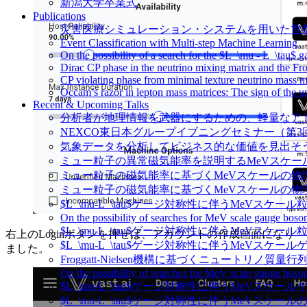
新潟大学卒業式
Publications
災害医療シミュレーション・システムを用いた首都直下地震の発災後死亡を効
Event Classification with Multi-step Machine Learning
On the possibility of a search for the $L_\mu - L_\tau$ 
Dirac CP phase in the neutrino mixing matrix and the F
CP violating phase from minimal texture neutrino mass mat
Occam’s razor in lepton mass matrices: The sign of the 
Recent & Upcoming Talks
分析者が地理情報を武器にするための、軽量なア
NEXCO東日本グループイブニングセミナー（第3
気象データを分析してビジネス的な価値を見出そ
ミュー粒子の異常磁気能率を説明するMeVスケールの新物理探索 / (欧文)Se
ミュー粒子の磁気能率に基づくMeVスケールの物
ミュー粒子の磁気能率に基づくMeVスケールの物
$L_\mu-L_\tau$ゲージ対称性に伴うMeVスケー
On the possibility of searches for MeV scale gauge bos
$L_\mu-L_\tau$ゲージ対称性に伴うMeVスケー
右上のLoginボタンを押せば、アカウントの作成画面になり
$L_\mu-L_\tau$ゲージ対称性に伴うMeVスケ
ました。
Froggatt-Nielsen機構に基づくニュートリノ質
On the possibility of searches for MeV scale gauge bos
$L_\mu-L_\tau$ゲージ対称性に伴うMeVス
$L_\mu-L_\tau$ゲージ対称性に伴うMeVス