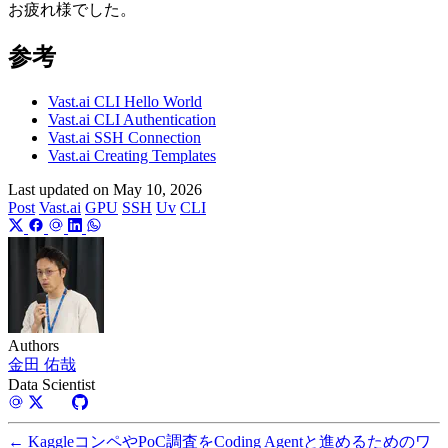
お疲れ様でした。
参考
Vast.ai CLI Hello World
Vast.ai CLI Authentication
Vast.ai SSH Connection
Vast.ai Creating Templates
Last updated on
May 10, 2026
Post
Vast.ai
GPU
SSH
Uv
CLI
Authors
金田 佑哉
Data Scientist
←
KaggleコンペやPoC調査をCoding Agentと進めるためのワ