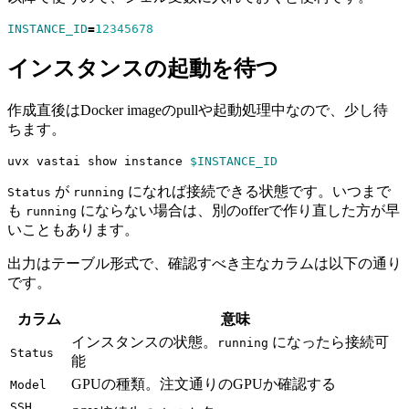
INSTANCE_ID
=
12345678
インスタンスの起動を待つ
作成直後はDocker imageのpullや起動処理中なので、少し待
ちます。
uvx vastai show instance 
$INSTANCE_ID
が
になれば接続できる状態です。いつまで
Status
running
も
にならない場合は、別のofferで作り直した方が早
running
いこともあります。
出力はテーブル形式で、確認すべき主なカラムは以下の通り
です。
カラム
意味
インスタンスの状態。
になったら接続可
running
Status
能
GPUの種類。注文通りのGPUか確認する
Model
SSH