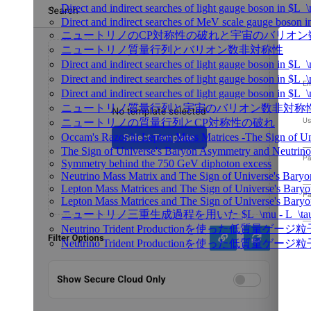
Direct and indirect searches of light gauge boson in $L
Direct and indirect searches of MeV scale gauge boson
ニュートリノのCP対称性の破れと宇宙のバリオ
ニュートリノ質量行列とバリオン数非対称性
Direct and indirect searches of light gauge boson in $
Direct and indirect searches of light gauge boson in $L
Direct and indirect searches of light gauge boson in $
ニュートリノ質量行列と宇宙のバリオン数非対称
ニュートリノの質量行列とCP対称性の破れ
Occam's Razor in Lepton Mass Matrices -The Sign of 
The Sign of Universe's Baryon Asymmetry and Neutrino
Symmetry behind the 750 GeV diphoton excess
Neutrino Mass Matrix and The Sign of Universe's Bary
Lepton Mass Matrices and The Sign of Universe's Bar
Lepton Mass Matrices and The Sign of Universe's Bar
ニュートリノ三重生成過程を用いた $L_\mu - L_\t
Neutrino Trident Productionを使った低質量ゲー
Neutrino Trident Productionを使った低質量ゲーシ