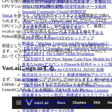
GPUを使う機械学習やKaggleの実験をしたいとき、手元に
xROAD常時観測交通量(国管理道路)データ取得MC
GPUマシンがないと少し困ります。
xROAD常時観測交通量(国管理道路)データ取得
Streamlit Community Cloudの初期設定
Vast.ai
を使うと、GPU付きのインスタンスを時間単位で借り
ファイル名がバッティングする場合のpytestの
られます。 本ページでは、Vast.aiにsign inしてから、CLIで
SMBC Group GREEN×DATA Challenge 2024でSilv
GPUインスタンスを作成し、SSHでログインして、最後に
大谷選手のホームラン確率を推定
でGPUが見えるところまでをまとめます。
nvidia-smi
ローカルからGoogle Earth Engineを使ってみる
Python環境は
を使います。
uv
Google Earth Engine(GEE)のセットアップ
勉強会『Machine Learning and Physics Bridge 
前提として、ローカルPCで
と
が使える状態を想定し
uv
ssh
【論文紹介】Generative and Contrastive Self-Supervised
ます。
が未インストールの場合は先にインストールして
uv
【論文紹介】The Lottery Ticket Hypothesis
おいてください。
【論文紹介】MCFlow: Monte Carlo Flow Models for Da
有名なtwitterアカウントのtweetを社内チャッ
Vast.aiにsign inする
JDLA Deep Learning for GENERAL 2021#2 合格
株式会社スペースシフト 新建造物検知アルゴリズム作成
まず、
Vast.ai Console
にアクセスしてsign inします。 Google /
災害医療シミュレーション・システムを用いた首都直下地震の発災後死亡を効
GitHub / メールアドレスなどでアカウントを作成して、
【論文紹介】E(n) Equivariant Graph Neural Networks
Consoleに入れることを確認しておいてください。
Event Classification with Multi-step Machine Learning
箇条書きをツリー形式に再構成するスクリプトをJu
MultiMLパッケージの公開
Juliaの自動微分パッケージ Zygote の紹介
宇宙開発と衛星データの活用