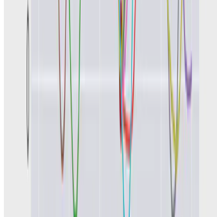
« Previous
Next »
© 2026 Me. This work is licensed under
CC BY NC ND 4.0
Made with
Hugo Blox — Open Source
.
Start free →