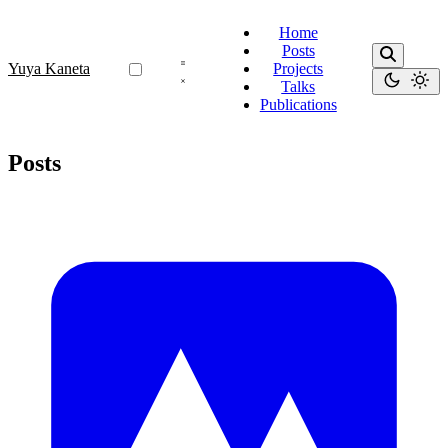
Home
Posts
Yuya Kaneta
Projects
Talks
Publications
Posts