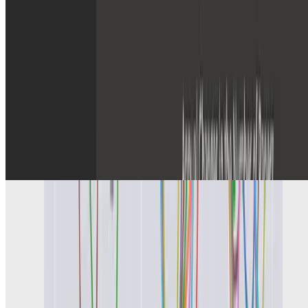
Gaussian Process
eaGPyTorchというパッケージを作成しました
We have created a module to run the Gaussian process model. We
have implemented the code based on GPyTorch.
金田 佑哉