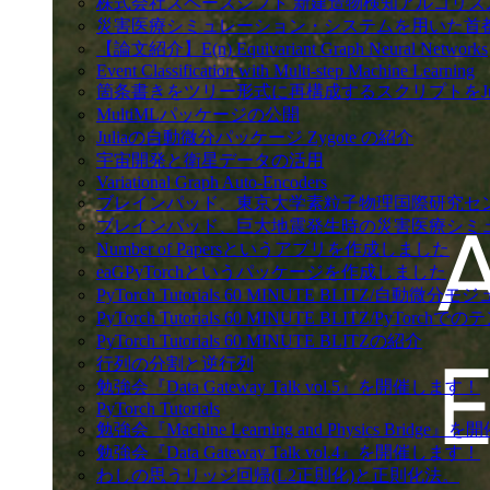
株式会社スペースシフト 新建造物検知アルゴリズム作成
災害医療シミュレーション・システムを用いた首都直下地震の発災後死亡を効
【論文紹介】E(n) Equivariant Graph Neural Networks
Event Classification with Multi-step Machine Learning
箇条書きをツリー形式に再構成するスクリプトをJu
MultiMLパッケージの公開
Juliaの自動微分パッケージ Zygote の紹介
宇宙開発と衛星データの活用
Variational Graph Auto-Encoders
ブレインパッド、東京大学素粒子物理国際研究セン
ブレインパッド、巨大地震発生時の災害医療シミ
Number of Papersというアプリを作成しました
eaGPyTorchというパッケージを作成しました
PyTorch Tutorials 60 MINUTE BLITZ/自動微分
PyTorch Tutorials 60 MINUTE BLITZ/PyTor
PyTorch Tutorials 60 MINUTE BLITZの紹介
行列の分割と逆行列
勉強会『Data Gateway Talk vol.5』を開催します！
PyTorch Tutorials
勉強会『Machine Learning and Physics Bridg
勉強会『Data Gateway Talk vol.4』を開催します！
わしの思うリッジ回帰(L2正則化)と正則化法。