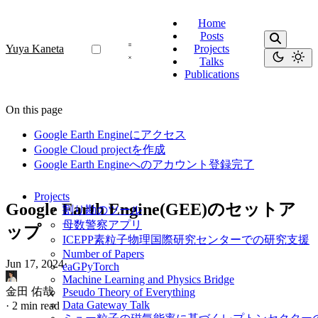
Home
Posts
Yuya Kaneta
Projects
Talks
Publications
On this page
Google Earth Engineにアクセス
Google Cloud projectを作成
Google Earth Engineへのアカウント登録完了
Projects
Google Earth Engine(GEE)のセットア
割り勘のツール
母数警察アプリ
ップ
ICEPP素粒子物理国際研究センターでの研究支援
Number of Papers
Jun 17, 2024
·
eaGPyTorch
Machine Learning and Physics Bridge
金田 佑哉
Pseudo Theory of Everything
Data Gateway Talk
·
2 min read