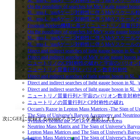
$L_\mu-L_\tau$ゲージ対称性に伴うMeVスケー
On the possibility of searches for MeV scale gauge bos
$L_\mu-L_\tau$ゲージ対称性に伴うMeVスケー
$L_\mu-L_\tau$ゲージ対称性に伴うMeVスケ
Froggatt-Nielsen機構に基づくニュートリノ質
On the possibility of searches for MeV scale gauge bos
$L_\mu-L_\tau$ゲージ対称性に伴うMeVス
$L_\mu-L_\tau$ゲージ対称性に伴うMeVス
Direct and indirect searches of light gauge boson in $L
Direct and indirect searches of MeV scale gauge boson
ニュートリノのCP対称性の破れと宇宙のバリオ
ニュートリノ質量行列とバリオン数非対称性
Direct and indirect searches of light gauge boson in $
Direct and indirect searches of light gauge boson in $L
Direct and indirect searches of light gauge boson in $
ニュートリノ質量行列と宇宙のバリオン数非対称
ニュートリノの質量行列とCP対称性の破れ
Occam's Razor in Lepton Mass Matrices -The Sign of 
The Sign of Universe's Baryon Asymmetry and Neutrino
次にGEEに登録するgoogleアカウントを選択します。
Symmetry behind the 750 GeV diphoton excess
Neutrino Mass Matrix and The Sign of Universe's Bary
Lepton Mass Matrices and The Sign of Universe's Bar
Lepton Mass Matrices and The Sign of Universe's Bar