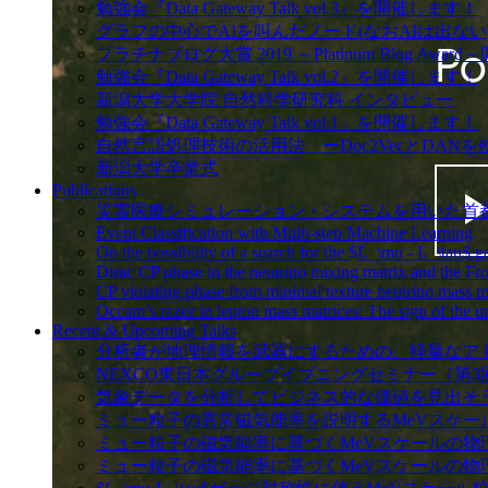
勉強会『Data Gateway Talk vol.3』を開催します！
グラフの中心でAIを叫んだノード(なおAIは出ない) 
プラチナブログ大賞 2019 ～Platinum Blog
勉強会『Data Gateway Talk vol.2』を開催します！
新潟大学大学院 自然科学研究科 インタビュー
勉強会『Data Gateway Talk vol.1』を開催します！
自然言語処理技術の活用法 ーDoc2VecとDA
新潟大学卒業式
Publications
災害医療シミュレーション・システムを用いた首都直下地震の発災後死亡を効
Event Classification with Multi-step Machine Learning
On the possibility of a search for the $L_\mu - L_\tau$ 
Dirac CP phase in the neutrino mixing matrix and the F
CP violating phase from minimal texture neutrino mass mat
Occam’s razor in lepton mass matrices: The sign of the 
Recent & Upcoming Talks
分析者が地理情報を武器にするための、軽量なア
NEXCO東日本グループイブニングセミナー（第3
気象データを分析してビジネス的な価値を見出そ
ミュー粒子の異常磁気能率を説明するMeVスケールの新物理探索 / (欧文)Se
ミュー粒子の磁気能率に基づくMeVスケールの物
ミュー粒子の磁気能率に基づくMeVスケールの物