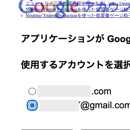
ニュートリノ三重生成過程を用いた $L_\mu - L_\t
Neutrino Trident Productionを使った低質量ゲー
Neutrino Trident Productionを使った低質量ゲーシ