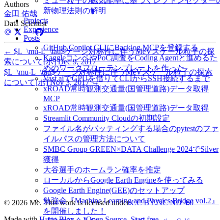
ミュー粒子の磁気能率に基づくレプトンセクター
Authors
新物理法則の解明
金田 佑哉
Projects
Data Scientist
Experience
Posts
GitHub Copilot CLIにBacklog MCPを登録する
←
$L_\mu-L_\tau$ゲージ対称性に伴うMeVスケール粒子の探
KaggleコンペやPoC調査をCoding Agentと進めるた
索について[ポ]
Dec 9, 2017
めのワークフローテンプレートを作った
$L_\mu-L_\tau$ゲージ対称性に伴うMeVスケール粒子の探索
Vast.aiでGPUを借りてCLIからSSH接続するまで
について[ポ]
Nov 3, 2017
→
xROAD常時観測交通量(国管理道路)データ取得
MCP
xROAD常時観測交通量(国管理道路)データ取得
Streamlit Community Cloudの初期設定
ファイル名がバッティングする場合のpytestのファ
イルパスの管理方法について
SMBC Group GREEN×DATA Challenge 2024でSilver
獲得
大谷選手のホームラン確率を推定
ローカルからGoogle Earth Engineを使ってみる
Google Earth Engine(GEE)のセットアップ
勉強会『Machine Learning and Physics Bridge vol.2』
© 2026 Me. This work is licensed under
CC BY NC ND 4.0
を開催しました！
Made with
Hugo Blox — Open Source
.
Start free →