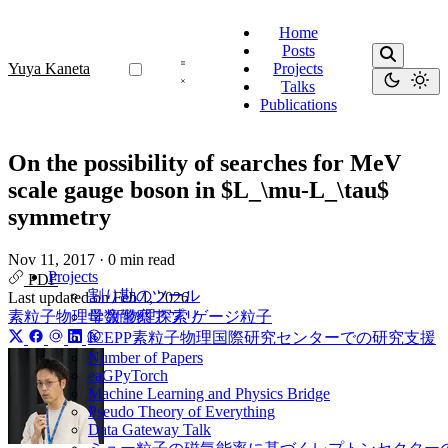
Home
Posts
Yuya Kaneta
Projects
Talks
Publications
On the possibility of searches for MeV
scale gauge boson in $L_\mu-L_\tau$
symmetry
Nov 11, 2017
·
0 min read
Projects
PDF
割り勘のツール
Last updated on
Feb 1, 2026
素粒子物理学
新物理探索
ゲージ粒子
母数警察アプリ
ICEPP素粒子物理国際研究センターでの研究支援
Number of Papers
eaGPyTorch
Machine Learning and Physics Bridge
Pseudo Theory of Everything
Data Gateway Talk