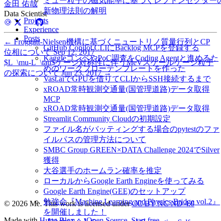
ミュー粒子の磁気能率に基づくレプトンセクター
金田 佑哉
新物理法則の解明
Data Scientist
Projects
Experience
Posts
←
Froggatt-Nielsen機構に基づくニュートリノ質量行列とCP
GitHub Copilot CLIにBacklog MCPを登録する
位相について
Sep 12, 2017
KaggleコンペやPoC調査をCoding Agentと進めるた
$L_\mu-L_\tau$ゲージ対称性に伴うMeVスケールゲージ粒子
めのワークフローテンプレートを作った
の探索について
Jun 23, 2017
→
Vast.aiでGPUを借りてCLIからSSH接続するまで
xROAD常時観測交通量(国管理道路)データ取得
MCP
xROAD常時観測交通量(国管理道路)データ取得
Streamlit Community Cloudの初期設定
ファイル名がバッティングする場合のpytestのファ
イルパスの管理方法について
SMBC Group GREEN×DATA Challenge 2024でSilver
獲得
大谷選手のホームラン確率を推定
ローカルからGoogle Earth Engineを使ってみる
Google Earth Engine(GEE)のセットアップ
勉強会『Machine Learning and Physics Bridge vol.2』
© 2026 Me. This work is licensed under
CC BY NC ND 4.0
を開催しました！
Made with
Hugo Blox — Open Source
.
Start free →