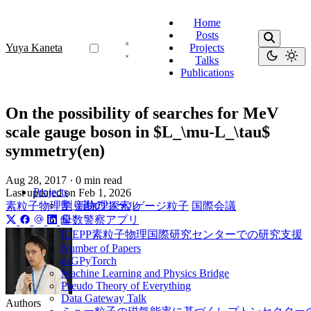
Home
Posts
Yuya Kaneta
Projects
Talks
Publications
On the possibility of searches for MeV
scale gauge boson in $L_\mu-L_\tau$
symmetry(en)
Aug 28, 2017
·
0 min read
Projects
Last updated on
Feb 1, 2026
割り勘のツール
素粒子物理学
新物理探索
ゲージ粒子
国際会議
母数警察アプリ
ICEPP素粒子物理国際研究センターでの研究支援
Number of Papers
eaGPyTorch
Machine Learning and Physics Bridge
Pseudo Theory of Everything
Data Gateway Talk
Authors