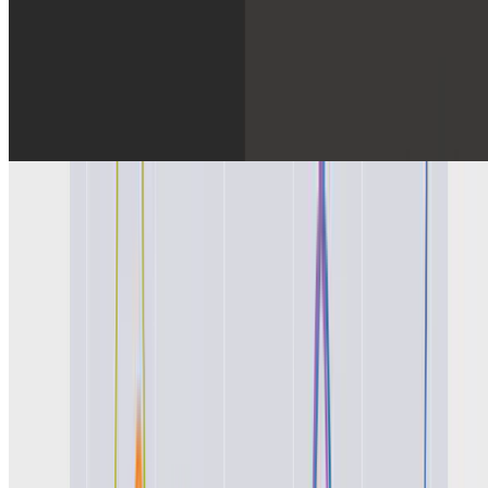
Deep Learning
eaGPyTorch
We have created a module to run the Gaussian process model. We
have implemented the code based on GPyTorch.
Aug 17, 2020
•
1 min read
Read more