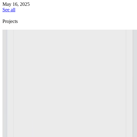
May 16, 2025
See all
Projects
割り勘のツール
飲み会で割り勘をするためのツール
May 11, 2025
•
1 min read
Read more