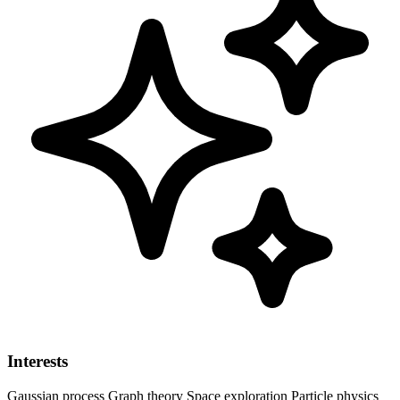
Interests
Gaussian process
Graph theory
Space exploration
Particle physics