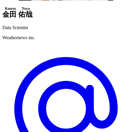
Kaneta Yuya
金田 佑哉
Data Scientist
Weathernews inc.